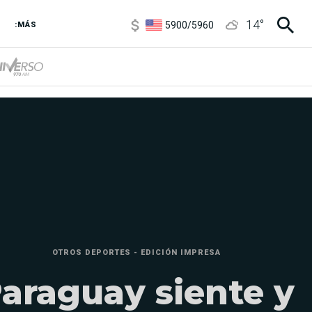
5900
/
5960
14
°
1100
/
1160
:MÁS
3,8
/
4
6850
/
7200
5900
/
5960
OTROS DEPORTES - EDICIÓN IMPRESA
araguay siente y