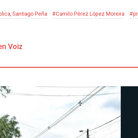
blica, Santiago Peña
#
Camilo Pérez López Moreira
#
p
en Voiz