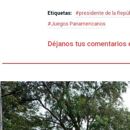
Etiquetas:
#
presidente de la Repú
#
Juegos Panamericanos
Déjanos tus comentarios 