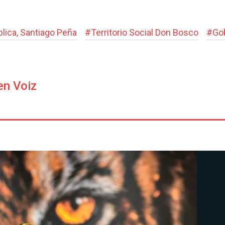
blica, Santiago Peña
#
Territorio Social Don Bosco
#
Gob
en Voiz