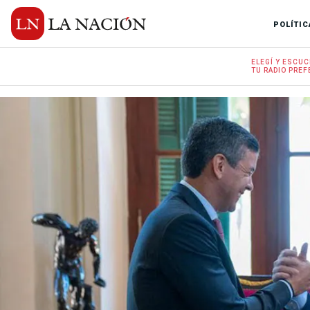
POLÍTIC
ELEGÍ Y
ESCUC
TU RADIO
PREF