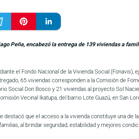
iago Peña, encabezó la entrega de 139 viviendas a famili
iante el Fondo Nacional de la Vivienda Social (Fona­vis), 
entregado, 65 viviendas corresponden a la Comisión de Fom
orio Social Don Bosco y 21 viviendas al pro­yecto Sol Naci
omisión Vecinal Ika­tupa, del barrio Lote Guazú, en San Lor
e destacó que el acceso a la vivienda consti­tuye una de l
familias, al brindar segu­ridad, estabilidad y mejores condic