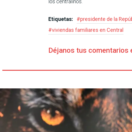
los centralinos.
Etiquetas:
#
presidente de la Repú
#
viviendas familiares en Central
Déjanos tus comentarios 