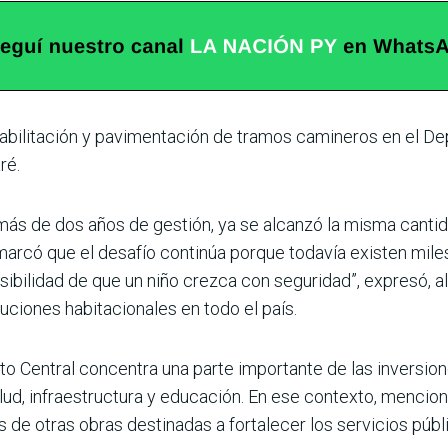
habilitación y pavi­mentación de tramos cami­neros en el 
ré.
más de dos años de gestión, ya se alcanzó la misma cantid
marcó que el desafío conti­núa porque todavía existen mil
osibilidad de que un niño crezca con segu­ridad”, expresó, 
­ciones habitacionales en todo el país.
 Central con­centra una parte importante de las inversio
alud, infraestructura y educación. En ese contexto, mencio
de otras obras destinadas a fortalecer los servicios públi