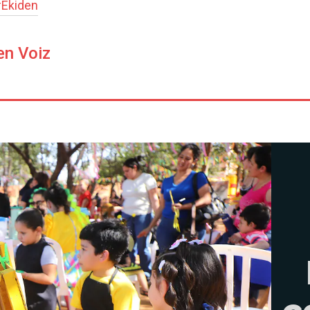
#
Ekiden
en Voiz