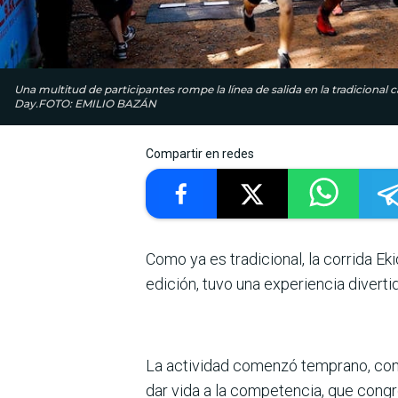
Una multitud de participantes rompe la línea de salida en la tradicional 
Day.FOTO: EMILIO BAZÁN
Compartir en redes
Como ya es tradicio­nal, la corrida Ek
edición, tuvo una experiencia diver­ti
La actividad comenzó tem­prano, con 
dar vida a la competencia, que congre