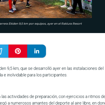
carrera Ekiden 9,5 km por equipos, ayer en el Rakiura Resort
i­den 9,5 km, que se desarrolló ayer en las insta­laciones de
da e inolvidable para los participantes.
las actividades de preparación, con ejer­cicios a ritmos 
gó a numero­sos amantes del deporte al aire libre, en dond