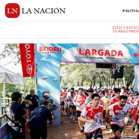
POLÍTIC
ELEGÍ Y
ESCUC
TU RADIO
PREF