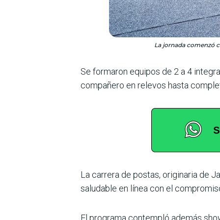
La jornada comenzó co
Se formaron equipos de 2 a 4 integra
compañero en relevos hasta completa
La carrera de postas, ori­ginaria de 
saludable en línea con el compromiso
El programa contempló ade­más show 