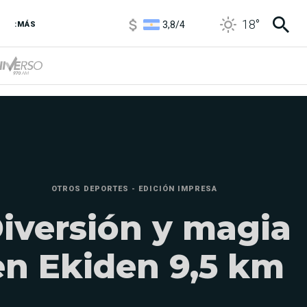
3,8
/
4
18
°
6850
/
7200
:MÁS
5900
/
5960
OTROS DEPORTES - EDICIÓN IMPRESA
iversión y magia
en Ekiden 9,5 km