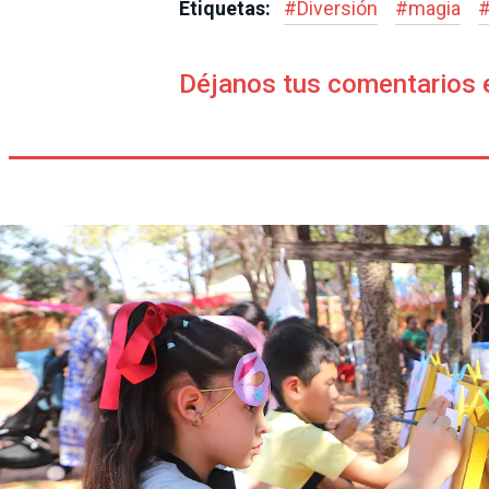
Etiquetas:
#
Diversión
#
magia
Déjanos tus comentarios 