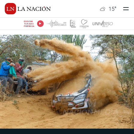
15
°
ESCUCHÁ
TU RADIO
PREFERIDA