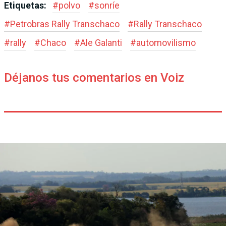
Etiquetas:
#
polvo
#
sonríe
#
Petrobras Rally Trans­chaco
#
Rally Trans­chaco
#
rally
#
Chaco
#
Ale Galanti
#
automovilismo
Déjanos tus comentarios en Voiz