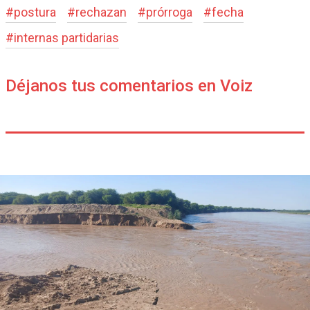
#
postura
#
rechazan
#
prórroga
#
fecha
#
internas partidarias
Déjanos tus comentarios en Voiz