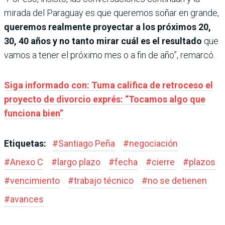
mirada del Paraguay es que queremos soñar en grande,
queremos realmente proyectar a los próximos 20,
30, 40 años y no tanto mirar cuál es el resultado
que
vamos a tener el próximo mes o a fin de año”, remarcó.
Siga informado con: Tuma califica de retroceso el
proyecto de divorcio exprés: “Tocamos algo que
funciona bien”
Etiquetas:
#
Santiago Peña
#
negociación
#
Anexo C
#
largo plazo
#
fecha
#
cierre
#
plazos
#
vencimiento
#
trabajo técnico
#
no se detienen
#
avances