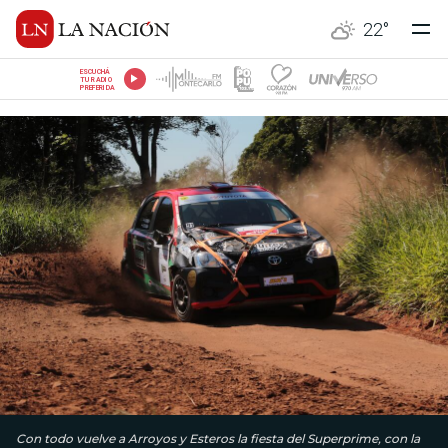
22
°
ESCUCHÁ
TU RADIO
PREFERIDA
Con todo vuelve a Arroyos y Esteros la fiesta del Superprime, con la