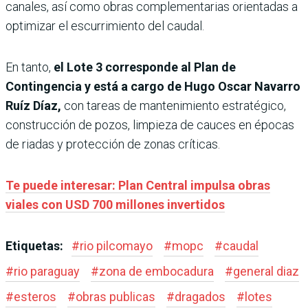
canales, así como obras complementarias orientadas a
optimizar el escurrimiento del caudal.
En tanto,
el Lote 3 corresponde al Plan de
Contingencia y está a cargo de Hugo Oscar Navarro
Ruíz Díaz,
con tareas de mantenimiento estratégico,
construcción de pozos, limpieza de cauces en épocas
de riadas y protección de zonas críticas.
Te puede interesar: Plan Central impulsa obras
viales con USD 700 millones invertidos
Etiquetas:
#
rio pilcomayo
#
mopc
#
caudal
#
rio paraguay
#
zona de embocadura
#
general diaz
#
esteros
#
obras publicas
#
dragados
#
lotes