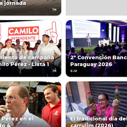
a jornada
7H
miento de campaña
2ª Convención Banc
lo Pérez - Lista 1
Paraguay 2026
7H
OJO
 Pérez en el
El tradicional día de
do 4
carrulim (2026)