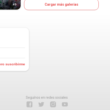
Cargar más galerías
4D
7D
OJO
ero suscribirme
Seguínos en redes sociales