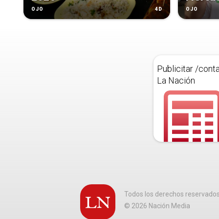
4D
OJO
OJO
Publicitar /cont
La Nación
Todos los derechos reservado
©
2026
Nación Media