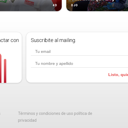
4D
OJO
actar con
Suscribite al mailing.
Listo, qui
s
Términos y condiciones de uso política de
privacidad