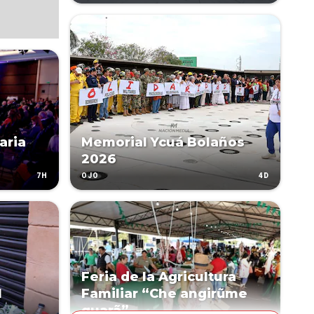
aria
Memorial Ycuá Bolaños
2026
7H
4D
OJO
Feria de la Agricultura
l
Familiar “Che angirũme
guarã”