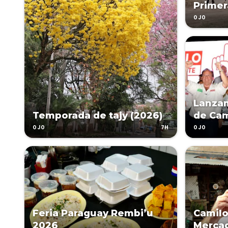
Primer
OJO
Lanza
Temporada de tajy (2026)
de Cami
7H
OJO
OJO
Feria Paraguay Rembi’u
Camilo
2026
Merca