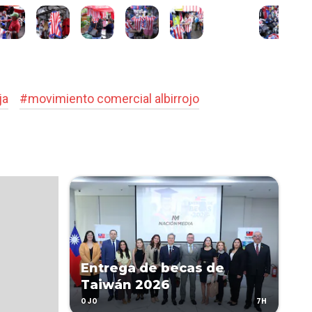
ja
#
movimiento comercial albirrojo
Entrega de becas de
Taiwán 2026
7H
OJO