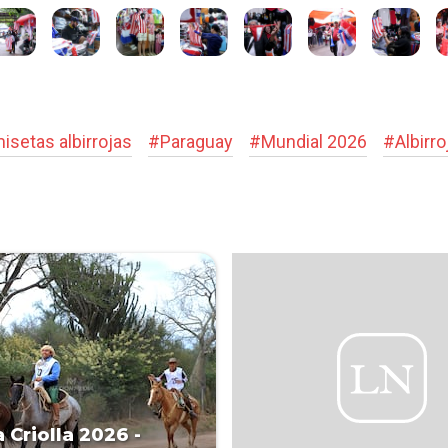
isetas albirrojas
#
Paraguay
#
Mundial 2026
#
Albirro
 Criolla 2026 -