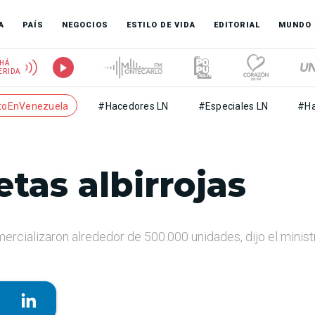
A
PAÍS
NEGOCIOS
ESTILO DE VIDA
EDITORIAL
MUNDO
HÁ
ERIDA
toEnVenezuela
#Hacedores LN
#Especiales LN
#Ha
tas albirrojas
rcializaron alrededor de 500.000 unidades, dijo el minist