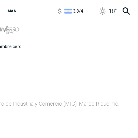
3,8
/
4
18
°
6850
/
7200
:MÁS
5900
/
5960
mbre cero
ro de Industria y Comercio (MIC), Marco Riquelme.