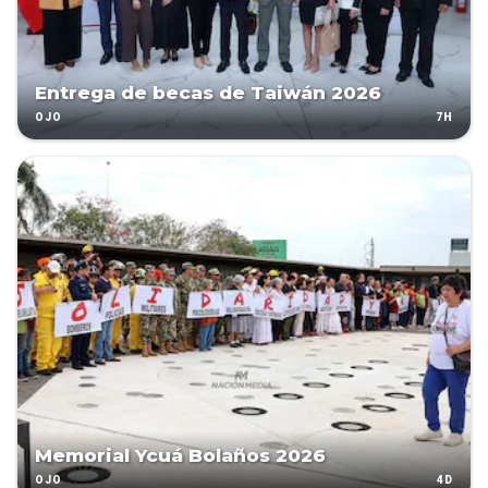
Entrega de becas de Taiwán 2026
7H
OJO
Memorial Ycuá Bolaños 2026
4D
OJO