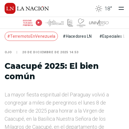
18
°
ESCUCHÁ
TU RADIO
PREFERIDA
#TerremotoEnVenezuela
#Hacedores LN
#Especiales LN
OJO
20 DE DICIEMBRE DE 2025 14:53
Caacupé 2025: El bien
común
La mayor fiesta espiritual del Paraguay volvió a
congregar a miles de peregrinos el lunes 8 de
diciembre de 2025 para honrar a la Virgen de
Caacupé, en la Basílica Nuestra Señora de los
Milagros de Caacupé, en el departamento de