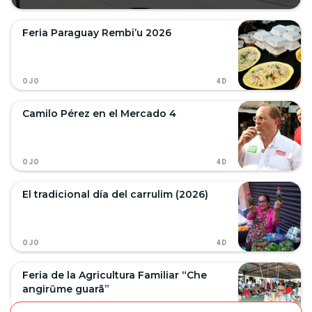
Feria Paraguay Rembi’u 2026
4D
OJO
Camilo Pérez en el Mercado 4
4D
OJO
El tradicional día del carrulim (2026)
4D
OJO
Feria de la Agricultura Familiar “Che
angirũme guarã”