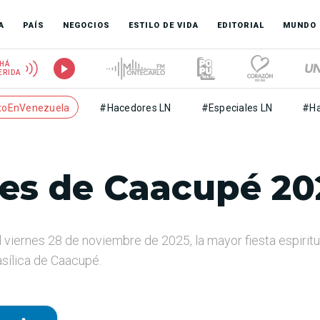
A
PAÍS
NEGOCIOS
ESTILO DE VIDA
EDITORIAL
MUNDO
HÁ
ERIDA
toEnVenezuela
#Hacedores LN
#Especiales LN
#Ha
les de Caacupé 20
l viernes 28 de noviembre de 2025, la mayor fiesta espiritu
asílica de Caacupé.