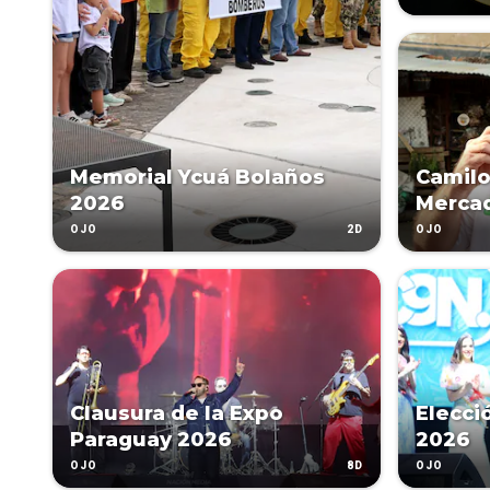
Memorial Ycuá Bolaños
Camilo
2026
Merca
2D
OJO
OJO
Clausura de la Expo
Elecci
Paraguay 2026
2026
8D
OJO
OJO