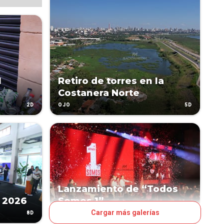
l
Retiro de torres en la
Costanera Norte
2D
5D
OJO
Lanzamiento de “Todos
 2026
Somos 1”
Cargar más galerías
8D
10D
OJO