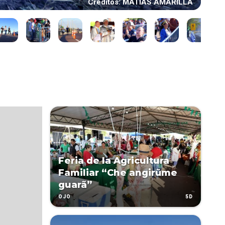
Créditos: MATIAS AMARILLA
Feria de la Agricultura
Familiar “Che angirũme
guarã”
5D
OJO