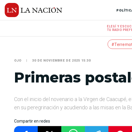
POLÍTIC
ELEGÍ Y
ESCUC
TU RADIO
PREF
#Terremo
OJO
30 DE NOVIEMBRE DE 2025 15:30
Primeras posta
Con el inicio del novenario a la Virgen de Caacupé, e
en su peregrinación y acudiendo a las misas en la B
Compartir en redes