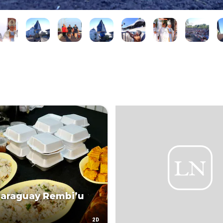
Paraguay Rembi’u
2D