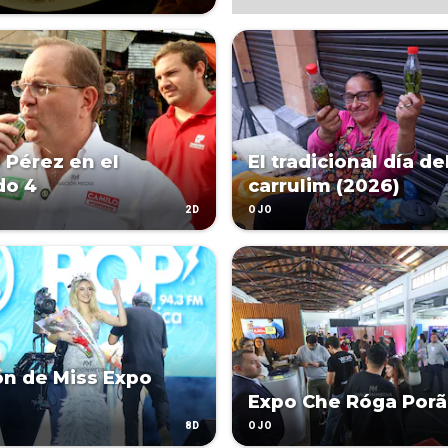
 Pérez en el
El tradicional día de
do 4
carrulim (2026)
2D
OJO
ón de Miss Expo
Expo Che Róga Porã
8D
OJO