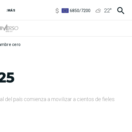
3,6
/
3,9
6850
/
7200
22
°
:MÁS
5920
/
5970
mbre cero
25
al del país comienza a movilizar a cientos de fieles