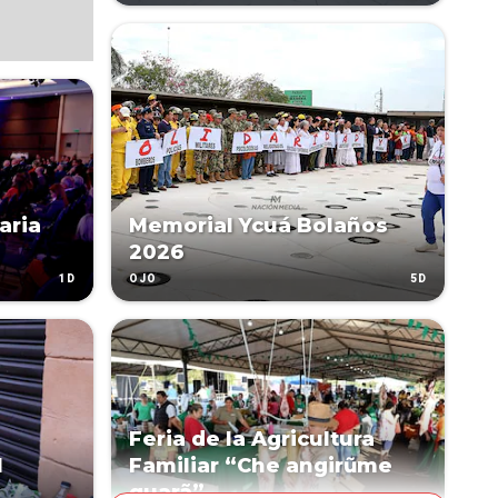
aria
Memorial Ycuá Bolaños
2026
1D
5D
OJO
Feria de la Agricultura
l
Familiar “Che angirũme
guarã”