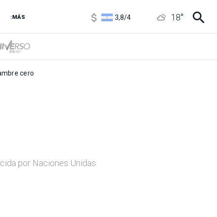
3,8
/
4
18
°
:MÁS
6850
/
7200
5900
/
5960
mbre cero
ecida por Naciones Unidas.