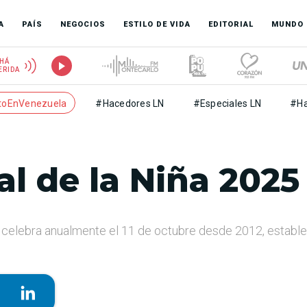
A
PAÍS
NEGOCIOS
ESTILO DE VIDA
EDITORIAL
MUNDO
HÁ
ERIDA
toEnVenezuela
#Hacedores LN
#Especiales LN
#Ha
al de la Niña 2025
se celebra anualmente el 11 de octubre desde 2012, establ