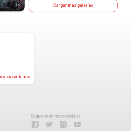
Cargar más galerías
5D
8D
OJO
ero suscribirme
Seguínos en redes sociales