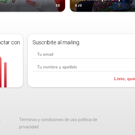
5D
OJO
actar con
Suscribite al mailing.
Listo, qui
s
Términos y condiciones de uso política de
privacidad