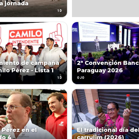
a jornada
1D
miento de campaña
2ª Convención Banc
lo Pérez - Lista 1
Paraguay 2026
1D
OJO
 Pérez en el
El tradicional día de
do 4
carrulim (2026)