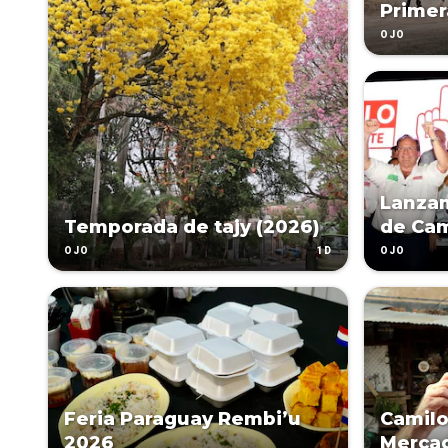
Primer
OJO
Lanza
Temporada de tajy (2026)
de Cami
1D
OJO
OJO
Feria Paraguay Rembi’u
Camilo
2026
Merca