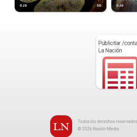
5D
OJO
OJO
Publicitar /cont
La Nación
Todos los derechos reservado
©
2026
Nación Media