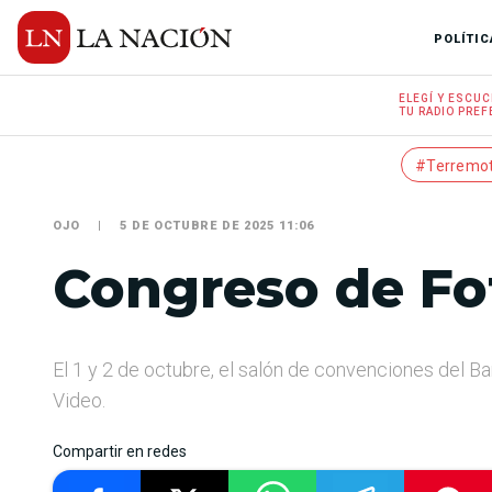
POLÍTIC
ELEGÍ Y
ESCUC
TU RADIO
PREF
#Terremo
OJO
5 DE OCTUBRE DE 2025 11:06
Congreso de Fo
El 1 y 2 de octubre, el salón de convenciones del B
Video.
Compartir en redes