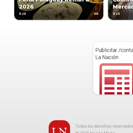
2026
Merca
4D
OJO
OJO
Publicitar /cont
La Nación
Todos los derechos reservado