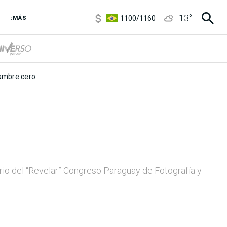
1100
/
1160
13
°
:MÁS
3,8
/
4
6850
/
7200
5900
/
5960
mbre cero
rio del “Revelar” Congreso Paraguay de Fotografía y