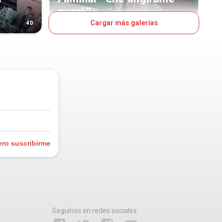
guarã”
Cargar más galerías
4D
7D
OJO
ero suscribirme
Seguínos en redes sociales