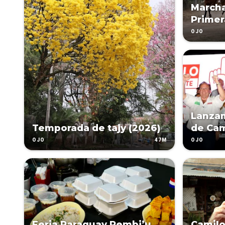
Marcha
Primer
OJO
Lanza
Temporada de tajy (2026)
de Cami
47M
OJO
OJO
Feria Paraguay Rembi’u
Camilo