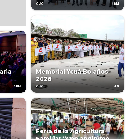
48M
OJO
aria
Memorial Ycuá Bolaños
2026
48M
4D
OJO
Feria de la Agricultura
l
Familiar “Che angirũme