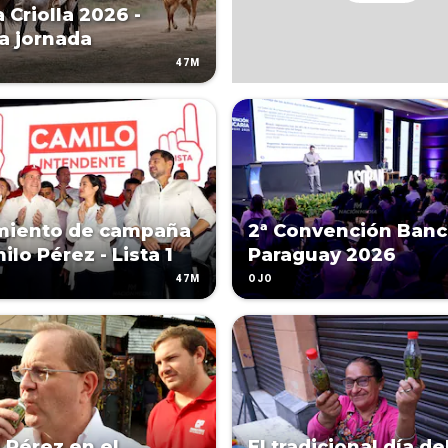
 Criolla 2026 -
a jornada
47M
miento de campaña
2ª Convención Banc
lo Pérez - Lista 1
Paraguay 2026
47M
OJO
 Pérez en el
El tradicional día de