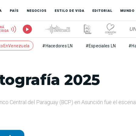
A
PAÍS
NEGOCIOS
ESTILO DE VIDA
EDITORIAL
MUNDO
HÁ
ERIDA
toEnVenezuela
#Hacedores LN
#Especiales LN
#Ha
tografía 2025
anco Central del Paraguay (BCP) en Asunción fue el escena