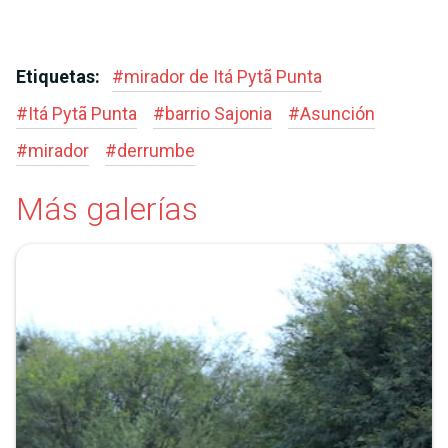
Etiquetas:
#
mirador de Itá Pytã Punta
#
Itá Pytã Punta
#
barrio Sajonia
#
Asunción
#
mirador
#
derrumbe
Más galerías