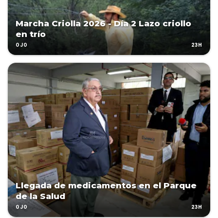
Marcha Criolla 2026 - Día 2 Lazo criollo
en trío
23H
OJO
Llegada de medicamentos en el Parque
de la Salud
23H
OJO