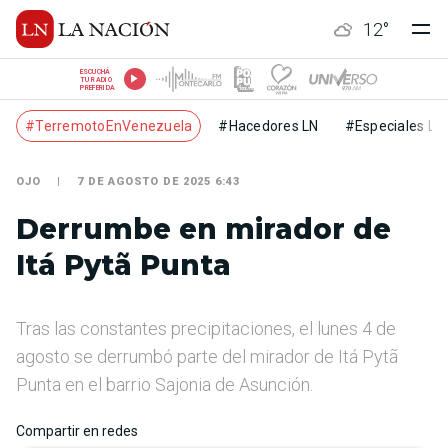
12
°
ESCUCHÁ
TU RADIO
PREFERIDA
#TerremotoEnVenezuela
#Hacedores LN
#Especiales LN
OJO
7 DE AGOSTO DE 2025 6:43
Derrumbe en mirador de
Itá Pytã Punta
Tras las constantes precipitaciones, el lunes 4 de
agosto se derrumbó parte del mirador de Itá Pytã
Punta en el barrio Sajonia de Asunción.
Compartir en redes