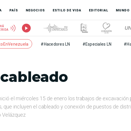
A
PAÍS
NEGOCIOS
ESTILO DE VIDA
EDITORIAL
MUNDO
HÁ
ERIDA
toEnVenezuela
#Hacedores LN
#Especiales LN
#Ha
 cableado
nició el miércoles 15 de enero los trabajos de excavación 
s, que incluyen el cableado y conexión de puestos de distr
do Velázquez