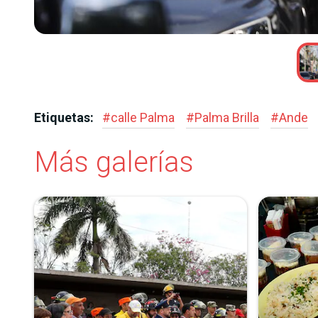
quez.
Etiquetas:
#
calle Palma
#
Palma Brilla
#
Ande
Más galerías