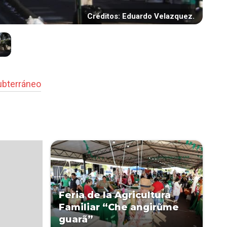
Créditos: Eduardo Velazquez.
ubterráneo
Feria de la Agricultura
Familiar “Che angirũme
guarã”