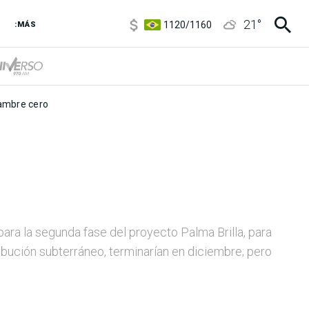
1120
/
1160
21
°
:MÁS
3,6
/
3,9
6850
/
7200
5920
/
5970
mbre cero
para la segunda fase del proyecto Palma Brilla, para
ibución subterráneo, terminarían en diciembre; pero