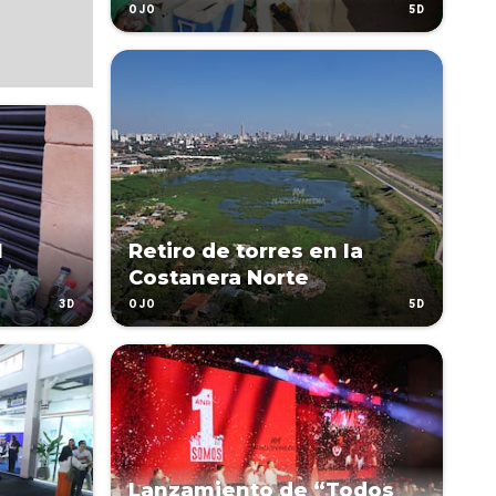
5D
OJO
l
Retiro de torres en la
Costanera Norte
3D
5D
OJO
Lanzamiento de “Todos