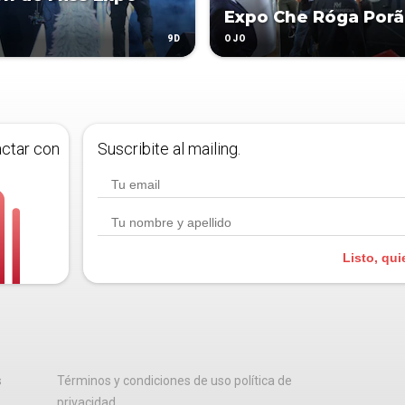
Expo Che Róga Porã
9D
OJO
actar con
Suscribite al mailing.
Listo, qui
s
Términos y condiciones de uso política de
privacidad