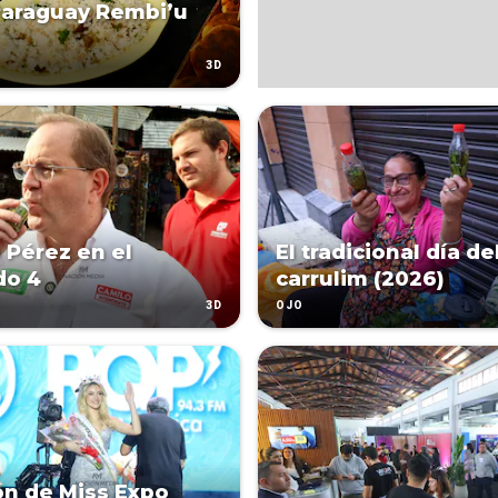
Paraguay Rembi’u
3D
 Pérez en el
El tradicional día de
do 4
carrulim (2026)
3D
OJO
ón de Miss Expo