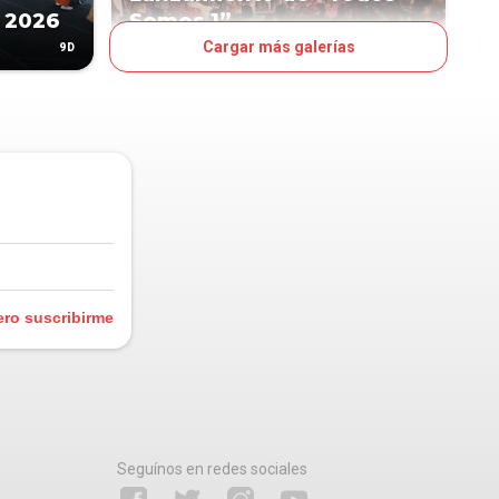
 2026
Somos 1”
Cargar más galerías
9D
10D
OJO
ero suscribirme
Seguínos en redes sociales