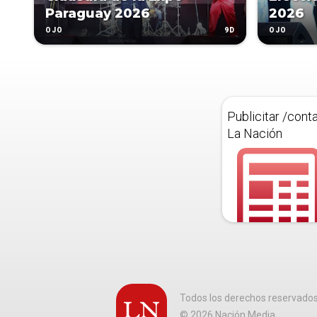
Paraguay 2026
2026
9D
OJO
OJO
Publicitar /cont
La Nación
Todos los derechos reservado
©
2026
Nación Media