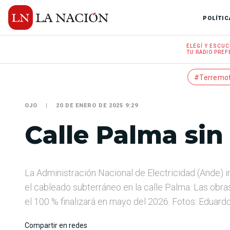
POLÍTIC
ELEGÍ Y
ESCUC
TU RADIO
PREF
#Terremo
OJO
20 DE ENERO DE 2025 9:29
Calle Palma sin
La Administración Nacional de Electricidad (Ande) i
el cableado subterráneo en la calle Palma. Las obra
el 100 % finalizará en mayo del 2026. Fotos: Eduar
Compartir en redes