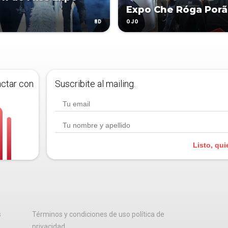
Expo Che Róga Porã
8D
OJO
actar con
Suscribite al mailing.
Listo, qui
s
Términos y condiciones de uso política de
privacidad