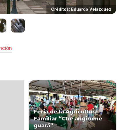
Créditos: Eduardo Velazquez
nción
Feria de la Agricultura
Familiar “Che angirũme
guarã”