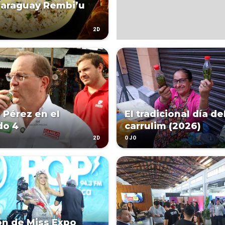
Paraguay Rembi’u
2D
 Pérez en el
El tradicional día de
do 4
carrulim (2026)
2D
OJO
ón de Miss Expo