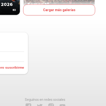
 2026
Somos 1”
Cargar más galerías
8D
10D
OJO
ero suscribirme
Seguínos en redes sociales