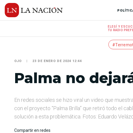
POLÍTIC
ELEGÍ Y
ESCUC
TU RADIO
PREF
#Terremo
OJO
23 DE ENERO DE 2024 12:44
Palma no dejará
En redes sociales se hizo viral un video que muestr
con el proyecto “Palma Brilla” que retiró todo el ca
solución a esta problemática. Fotos: Eduardo Veláz
Compartir en redes