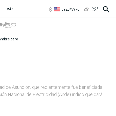
6850
/
7200
22
°
5920
/
5970
:MÁS
1120
/
1160
3,6
/
3,9
6850
/
7200
5920
/
5970
mbre cero
udad de Asunción, que recientemente fue beneficiada
ción Nacional de Electricidad (Ande) indicó que dará