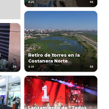
5D
OJO
l
Retiro de torres en la
Costanera Norte
2D
5D
OJO
Lanzamiento de “Todos