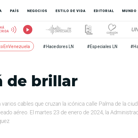
A
PAÍS
NEGOCIOS
ESTILO DE VIDA
EDITORIAL
MUNDO
HÁ
ERIDA
toEnVenezuela
#Hacedores LN
#Especiales LN
#Ha
 de brillar
a varios cables que cruzan la icónica calle Palma de la ci
bleado aéreo. El martes 23 de enero de 2024, la Administra
quez