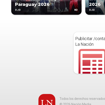
Paraguay 2026
2026
8D
OJO
OJO
Publicitar /cont
La Nación
Todos los derechos reservado
©
2026
Nación Media