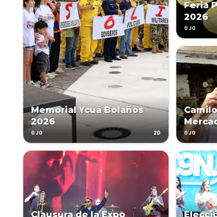
Feria 
2026
OJO
Memorial Ycuá Bolaños
Camilo
2026
Merca
2D
OJO
OJO
Clausura de la Expo
Elecci