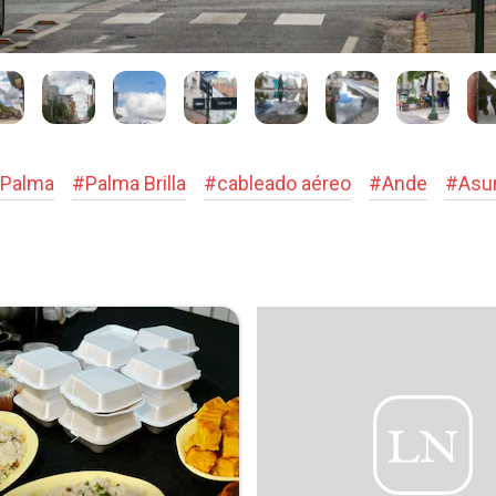
 Palma
#
Palma Brilla
#
cableado aéreo
#
Ande
#
Asu