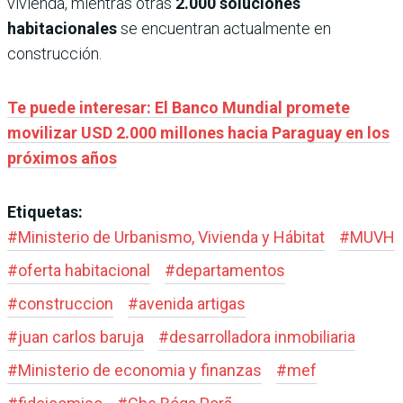
vivienda, mientras otras
2.000 soluciones
habitacionales
se encuentran actualmente en
construcción.
Te puede interesar: El Banco Mundial promete
movilizar USD 2.000 millones hacia Paraguay en los
próximos años
Etiquetas:
#
Ministerio de Urbanismo, Vivienda y Hábitat
#
MUVH
#
oferta habitacional
#
departamentos
#
construccion
#
avenida artigas
#
juan carlos baruja
#
desarrolladora inmobiliaria
#
Ministerio de economia y finanzas
#
mef