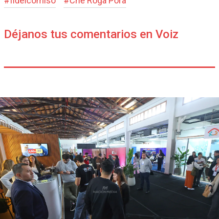
#
fideicomiso
#
Che Róga Porã
Déjanos tus comentarios en Voiz