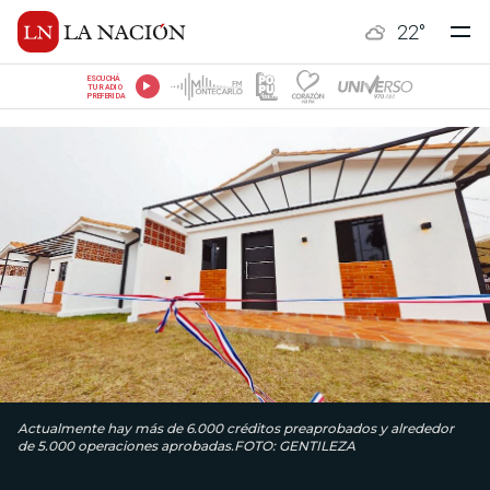
22
°
ESCUCHÁ
TU RADIO
PREFERIDA
Actualmente hay más de 6.000 créditos preaprobados y alrededor
de 5.000 operaciones aprobadas.FOTO: GENTILEZA