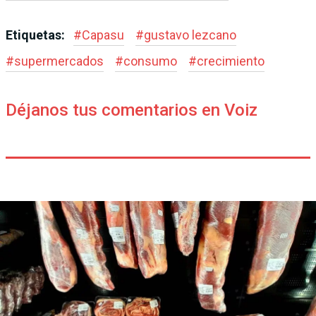
Etiquetas:
#
Capasu
#
gustavo lezcano
#
supermercados
#
consumo
#
crecimiento
Déjanos tus comentarios en Voiz