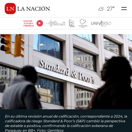
27
°
ESCUCHÁ
TU RADIO
PREFERIDA
En su última revisión anual de calificación, correspondiente a 2024, la
calificadora de riesgo Standard & Poor’s (S&P) cambió la perspectiva
de estable a positiva, confirmando la calificación soberana de
Paraguay en BB+. Foto: Gentileza