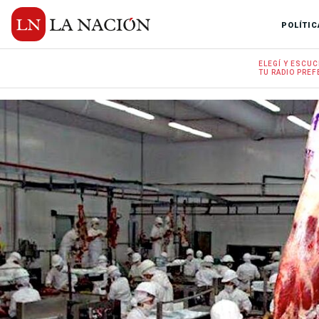
POLÍTIC
ELEGÍ Y
ESCUC
TU RADIO
PREF