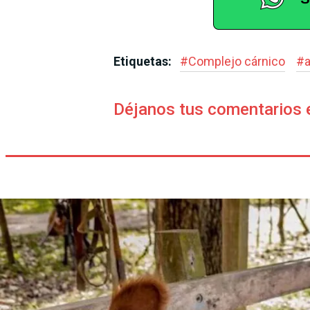
Etiquetas:
#
Complejo cárnico
#
Déjanos tus comentarios 