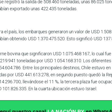
 se registró la salida de 508.460 toneladas, unas 86.025 
abían exportado unas 422.435 toneladas.
ara el país, los embarques generaron un valor de USD 1.508.
bían obte­nido USD 1.370.475.520. Esto significó USD 137.
ne bovina que significa­ron USD 1.075.468.167, lo cual fu
e 219.941 tonela­das por USD 1.054.168.310. Los diferente
604.786. Entre los princi­pales destinos, Chile estuvo en e
ladas por USD 441.613.278, en segundo puesto quedó la Rep
296.700, llevándose el 11 %; la tercera plaza fue ocupad
101.826.335. En la cuarta ubicación estuvo Israel.