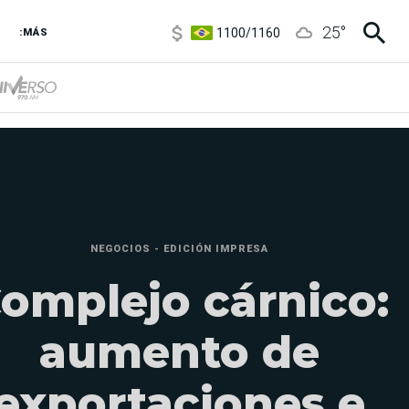
1100
/
1160
25
°
3,6
/
3,9
:MÁS
6850
/
7200
5900
/
5960
NEGOCIOS - EDICIÓN IMPRESA
omplejo cárnico:
aumento de
exportaciones e