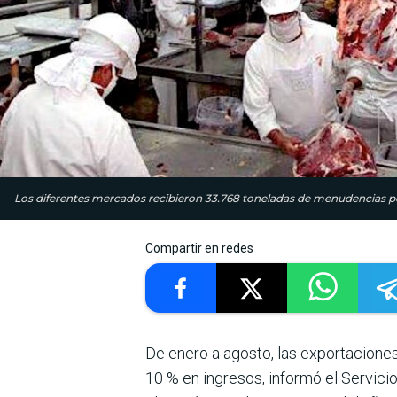
Los diferentes mercados recibieron 33.768 toneladas de menuden­cia
Compartir en redes
De enero a agosto, las expor­tacione
10 % en ingre­sos, informó el Servici