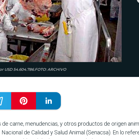
s por USD 54.604.786.FOTO: ARCHIVO
s de carne, menuden­cias, y otros productos de ori­gen a
o Nacio­nal de Calidad y Salud Animal (Senacsa). En lo refe