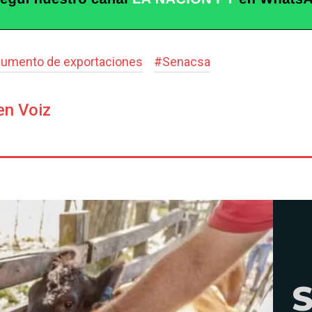
aumento de exportaciones
#
Senacsa
en Voiz
S