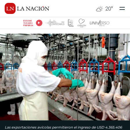
20
°
ESCUCHÁ
TU RADIO
PREFERIDA
Las exportaciones avícolas permitieron el ingreso de USD 4.365.406