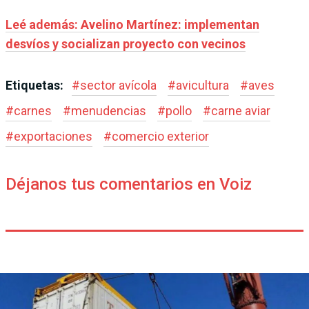
Leé además: Avelino Martínez: implementan
desvíos y socializan proyecto con vecinos
Etiquetas:
#
sector avícola
#
avicultura
#
aves
#
carnes
#
menudencias
#
pollo
#
carne aviar
#
exportaciones
#
comercio exterior
Déjanos tus comentarios en Voiz