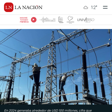
12
°
ESCUCHÁ
TU RADIO
PREFERIDA
En 2024 generaba alrededor de USD 100 millones, cifra que