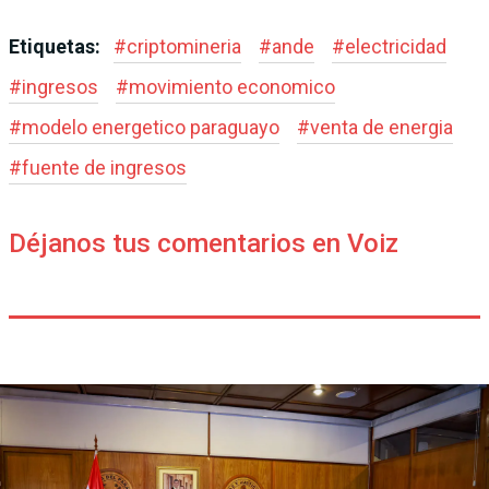
Etiquetas:
#
criptomineria
#
ande
#
electricidad
#
ingresos
#
movimiento economico
#
modelo energetico paraguayo
#
venta de energia
#
fuente de ingresos
Déjanos tus comentarios en Voiz