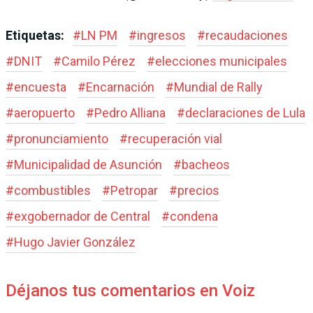
Etiquetas:
#
LN PM
#
ingresos
#
recaudaciones
#
DNIT
#
Camilo Pérez
#
elecciones municipales
#
encuesta
#
Encarnación
#
Mundial de Rally
#
aeropuerto
#
Pedro Alliana
#
declaraciones de Lula
#
pronunciamiento
#
recuperación vial
#
Municipalidad de Asunción
#
bacheos
#
combustibles
#
Petropar
#
precios
#
exgobernador de Central
#
condena
#
Hugo Javier González
Déjanos tus comentarios en Voiz