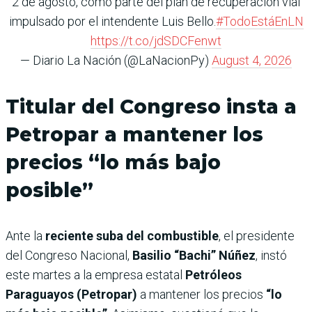
2 de agosto, como parte del plan de recuperación vial
impulsado por el intendente Luis Bello.
#TodoEstáEnLN
https://t.co/jdSDCFenwt
— Diario La Nación (@LaNacionPy)
August 4, 2026
Titular del Congreso insta a
Petropar a mantener los
precios “lo más bajo
posible”
Ante la
reciente suba del combustible
, el presidente
del Congreso Nacional,
Basilio “Bachi” Núñez
, instó
este martes a la empresa estatal
Petróleos
Paraguayos (Petropar)
a mantener los precios
“lo