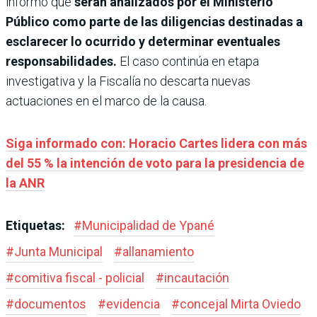
informó que
serán analizados por el Ministerio
Público como parte de las diligencias destinadas a
esclarecer lo ocurrido y determinar eventuales
responsabilidades.
El caso continúa en etapa
investigativa y la Fiscalía no descarta nuevas
actuaciones en el marco de la causa.
Siga informado con: Horacio Cartes lidera con más
del 55 % la intención de voto para la presidencia de
la ANR
Etiquetas:
#
Municipalidad de Ypané
#
Junta Municipal
#
allanamiento
#
comitiva fiscal - policial
#
incautación
#
documentos
#
evidencia
#
concejal Mirta Oviedo