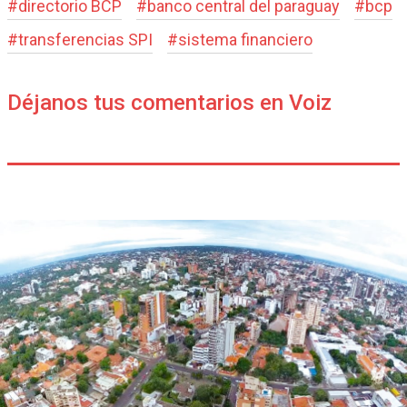
#
directorio BCP
#
banco central del paraguay
#
bcp
#
transferencias SPI
#
sistema financiero
Déjanos tus comentarios en Voiz