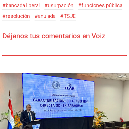
#
bancada liberal
#
usurpación
#
funciones pública
#
resolución
#
anulada
#
TSJE
Déjanos tus comentarios en Voiz