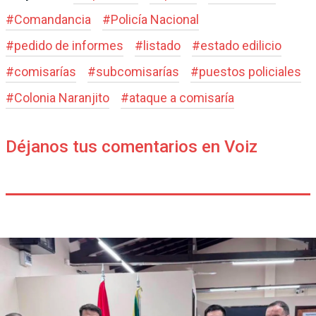
#
Comandancia
#
Policía Nacional
#
pedido de informes
#
listado
#
estado edilicio
#
comisarías
#
subcomisarías
#
puestos policiales
#
Colonia Naranjito
#
ataque a comisaría
Déjanos tus comentarios en Voiz