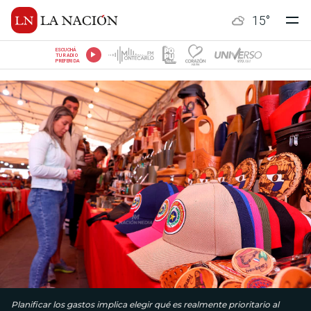
15
°
ESCUCHÁ
TU RADIO
PREFERIDA
Planificar los gastos implica elegir qué es realmente prioritario al