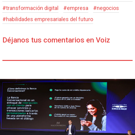
#
transformación digital
#
empresa
#
negocios
#
habilidades empresariales del futuro
Déjanos tus comentarios en Voiz