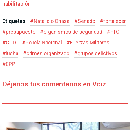
habilitación
Etiquetas:
#
Natalicio Chase
#
Senado
#
fortalecer
#
presupuesto
#
organismos de seguridad
#
FTC
#
CODI
#
Policía Nacional
#
Fuerzas Militares
#
lucha
#
crimen organizado
#
grupos delictivos
#
EPP
Déjanos tus comentarios en Voiz