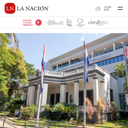
22
°
ESCUCHÁ
TU RADIO
PREFERIDA