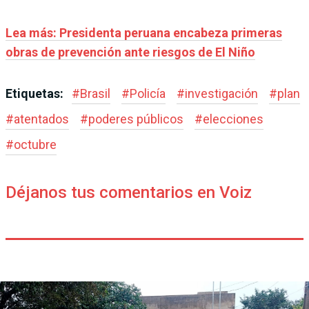
Lea más:
Presidenta peruana encabeza primeras
obras de prevención ante riesgos de El Niño
Etiquetas:
#
Brasil
#
Policía
#
investigación
#
plan
#
atentados
#
poderes públicos
#
elecciones
#
octubre
Déjanos tus comentarios en Voiz