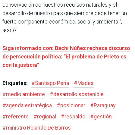
conservación de nuestros recursos naturales y el
desarrollo de nuestro país que siempre debe tener un
fuerte componente económico, social y ambiental”,
acotó.
Siga informado con: Bachi Núñez rechaza discurso
de persecución política: “El problema de Prieto es
con la justicia”
Etiquetas:
#
Santiago Peña
#
Mades
#
medio ambiente
#
desarrollo sostenible
#
agenda estratégica
#
posicionar
#
Paraguay
#
referente
#
regional
#
respaldo
#
gestión
#
ministro Rolando De Barros