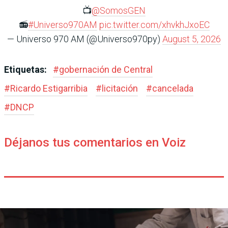
📺
@SomosGEN
📻
#Universo970AM
pic.twitter.com/xhvkhJxoEC
— Universo 970 AM (@Universo970py)
August 5, 2026
Etiquetas:
#
gobernación de Central
#
Ricardo Estigarribia
#
licitación
#
cancelada
#
DNCP
Déjanos tus comentarios en Voiz