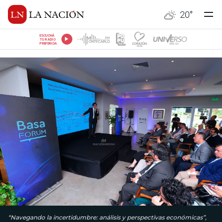
20
°
ESCUCHÁ
TU RADIO
PREFERIDA
“Navegando la incertidumbre: análisis y perspectivas económicas”,