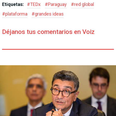
Etiquetas:
#
TEDx
#
Paraguay
#
red global
#
plataforma
#
grandes ideas
Déjanos tus comentarios en Voiz