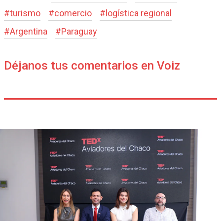
#
turismo
#
comercio
#
logística regional
#
Argentina
#
Paraguay
Déjanos tus comentarios en Voiz