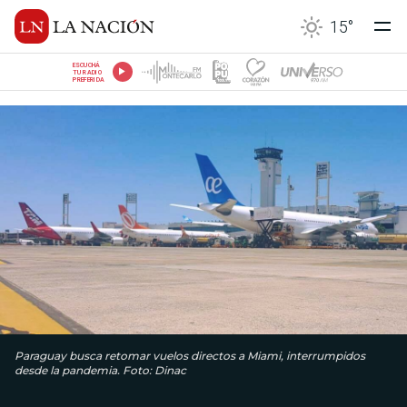
15
°
ESCUCHÁ
TU RADIO
PREFERIDA
Paraguay busca retomar vuelos directos a Miami, interrumpidos
desde la pandemia. Foto: Dinac