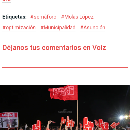
Etiquetas:
#
semáforo
#
Molas López
#
optimización
#
Municipalidad
#
Asunción
Déjanos tus comentarios en Voiz