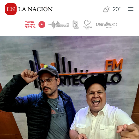
20
°
ESCUCHÁ
TU RADIO
PREFERIDA