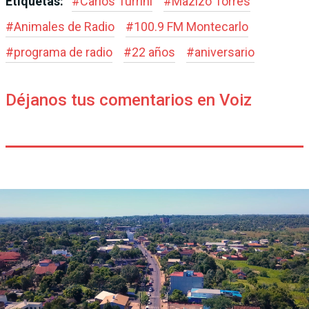
Etiquetas:
#
Carlos Turrini
#
Mazizo Torres
#
Animales de Radio
#
100.9 FM Montecarlo
#
programa de radio
#
22 años
#
aniversario
Déjanos tus comentarios en Voiz