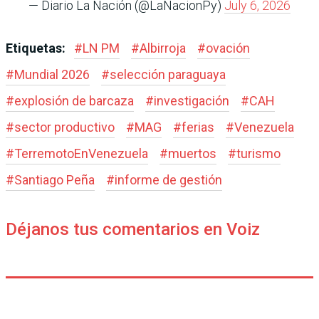
— Diario La Nación (@LaNacionPy)
July 6, 2026
Etiquetas:
#
LN PM
#
Albirroja
#
ovación
#
Mundial 2026
#
selección paraguaya
#
explosión de barcaza
#
investigación
#
CAH
#
sector productivo
#
MAG
#
ferias
#
Venezuela
#
TerremotoEnVenezuela
#
muertos
#
turismo
#
Santiago Peña
#
informe de gestión
Déjanos tus comentarios en Voiz