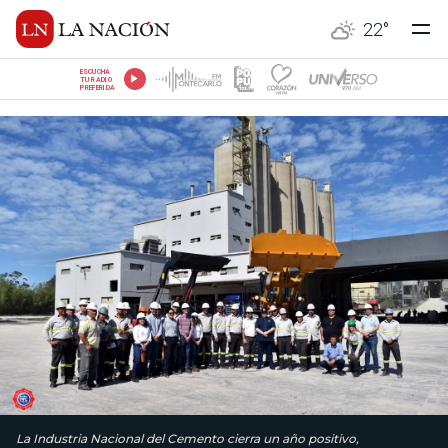
22
°
ESCUCHÁ
TU RADIO
PREFERIDA
La Industria Nacional del Cemento cierra un año positivo,