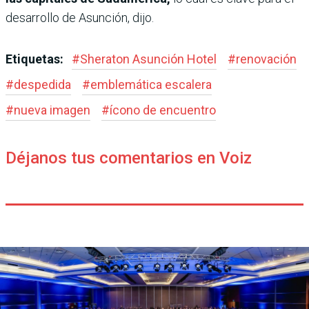
desarrollo de Asunción, dijo.
Etiquetas:
#
Sheraton Asunción Hotel
#
renovación
#
despedida
#
emblemática escalera
#
nueva imagen
#
ícono de encuentro
Déjanos tus comentarios en Voiz