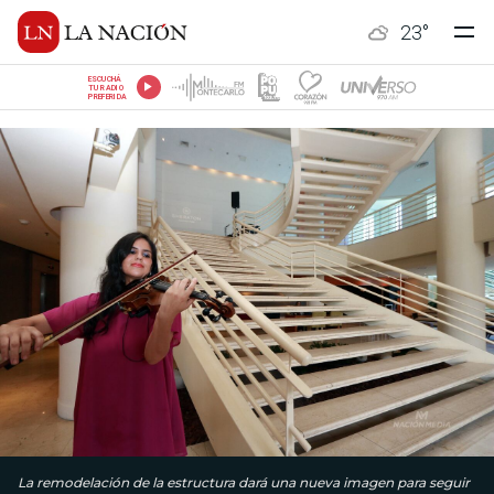
23
°
ESCUCHÁ
TU RADIO
PREFERIDA
La remodelación de la estructura dará una nueva imagen para seguir