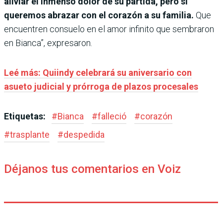
aliviar el inmenso dolor de su partida, pero sí
queremos abrazar con el corazón a su familia.
Que
encuentren consuelo en el amor infinito que sembraron
en Bianca”, expresaron.
Leé más: Quiindy celebrará su aniversario con
asueto judicial y prórroga de plazos procesales
Etiquetas:
#
Bianca
#
falleció
#
corazón
#
trasplante
#
despedida
Déjanos tus comentarios en Voiz