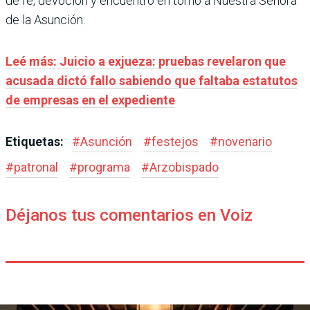
de fe, devoción y encuentro en torno a Nuestra Señora
de la Asunción.
Leé más: Juicio a exjueza: pruebas revelaron que
acusada dictó fallo sabiendo que faltaba estatutos
de empresas en el expediente
Etiquetas:
#
Asunción
#
festejos
#
novenario
#
patronal
#
programa
#
Arzobispado
Déjanos tus comentarios en Voiz