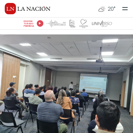
20
°
ESCUCHÁ
TU RADIO
PREFERIDA