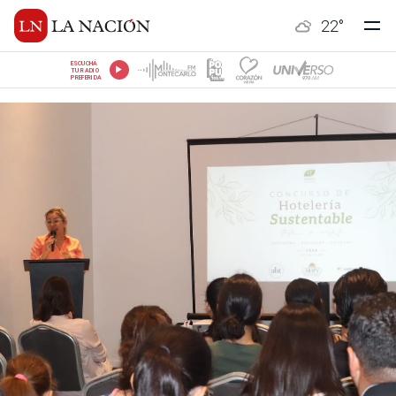
22
°
ESCUCHÁ
TU RADIO
PREFERIDA