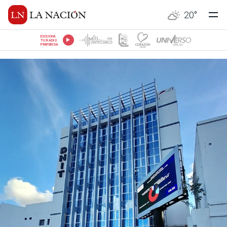
20
°
ESCUCHÁ
TU RADIO
PREFERIDA