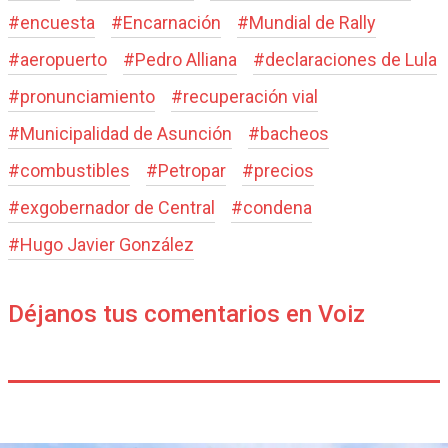
#
encuesta
#
Encarnación
#
Mundial de Rally
#
aeropuerto
#
Pedro Alliana
#
declaraciones de Lula
#
pronunciamiento
#
recuperación vial
#
Municipalidad de Asunción
#
bacheos
#
combustibles
#
Petropar
#
precios
#
exgobernador de Central
#
condena
#
Hugo Javier González
Déjanos tus comentarios en Voiz