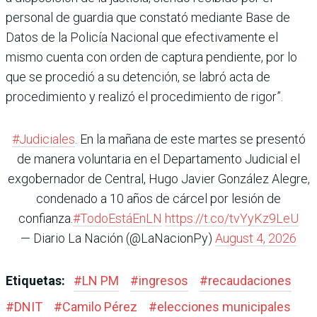
personal de guardia que constató mediante Base de
Datos de la Policía Nacional que efectivamente el
mismo cuenta con orden de captura pendiente, por lo
que se procedió a su detención, se labró acta de
procedimiento y realizó el procedimiento de rigor”.
#Judiciales
. En la mañana de este martes se presentó
de manera voluntaria en el Departamento Judicial el
exgobernador de Central, Hugo Javier González Alegre,
condenado a 10 años de cárcel por lesión de
confianza.
#TodoEstáEnLN
https://t.co/tvYyKz9LeU
— Diario La Nación (@LaNacionPy)
August 4, 2026
Etiquetas:
#
LN PM
#
ingresos
#
recaudaciones
#
DNIT
#
Camilo Pérez
#
elecciones municipales