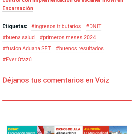
Encarnación
Etiquetas:
#
ingresos tributarios
#
DNIT
#
buena salud
#
primeros meses 2024
#
fusión Aduana SET
#
buenos resultados
#
Ever Otazú
Déjanos tus comentarios en Voiz