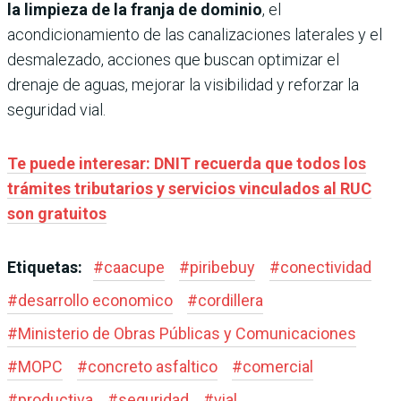
la limpieza de la franja de dominio
, el
acondicionamiento de las canalizaciones laterales y el
desmalezado, acciones que buscan optimizar el
drenaje de aguas, mejorar la visibilidad y reforzar la
seguridad vial.
Te puede interesar: DNIT recuerda que todos los
trámites tributarios y servicios vinculados al RUC
son gratuitos
Etiquetas:
#
caacupe
#
piribebuy
#
conectividad
#
desarrollo economico
#
cordillera
#
Ministerio de Obras Públicas y Comunicaciones
#
MOPC
#
concreto asfaltico
#
comercial
#
productiva
#
seguridad
#
vial