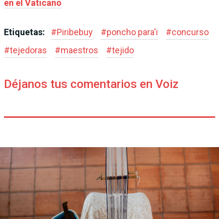
en el Vaticano
Etiquetas:
#
Piribebuy
#
poncho para'i
#
concurso
#
tejedoras
#
maestros
#
tejido
Déjanos tus comentarios en Voiz