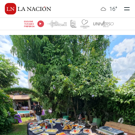
16
°
ESCUCHÁ
TU RADIO
PREFERIDA