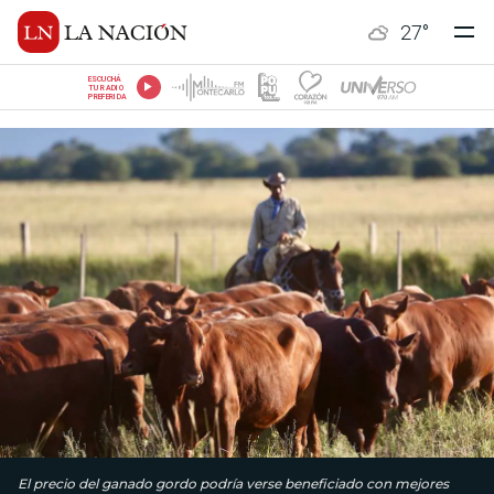
27
°
ESCUCHÁ
TU RADIO
PREFERIDA
El precio del ganado gordo podría verse beneficiado con mejores