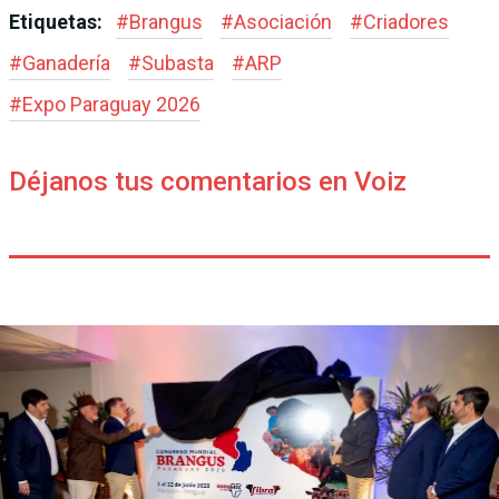
Etiquetas:
#
Brangus
#
Asociación
#
Criadores
#
Ganadería
#
Subasta
#
ARP
#
Expo Paraguay 2026
Déjanos tus comentarios en Voiz