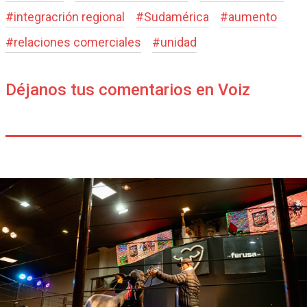
#
integracrión regional
#
Sudamérica
#
aumento
#
relaciones comerciales
#
unidad
Déjanos tus comentarios en Voiz