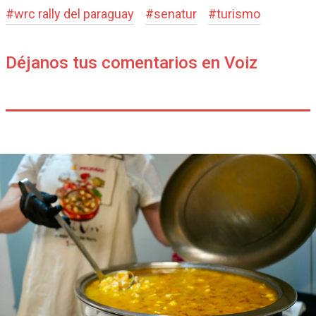
#
wrc rally del paraguay
#
senatur
#
turismo
Déjanos tus comentarios en Voiz