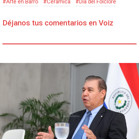
#
Arte en Barro
#
Cerámica
#
Día del Folclore
Déjanos tus comentarios en Voiz