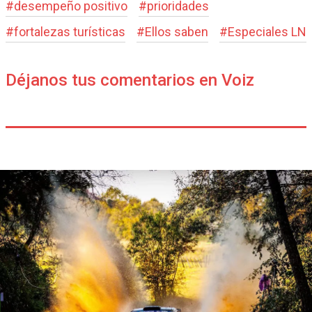
#
desempeño positivo
#
prioridades
#
fortalezas turísticas
#
Ellos saben
#
Especiales LN
Déjanos tus comentarios en Voiz