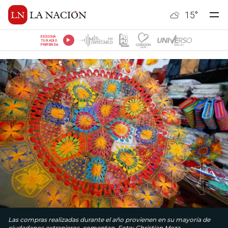
15
°
ESCUCHÁ
TU RADIO
PREFERIDA
Las compras realizadas durante el año provienen en su mayoría de
ciudadanos extranjeros, comentan. Foto: Christian Meza.