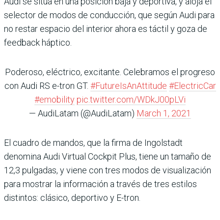
Audi se sitúa en una posición baja y deportiva, y aloja el
selector de modos de conducción, que según Audi para
no restar espacio del interior ahora es táctil y goza de
feedback háptico.
Poderoso, eléctrico, excitante. Celebramos el progreso
con Audi RS e-tron GT.
#FutureIsAnAttitude
#ElectricCar
#emobility
pic.twitter.com/WDkJ00pLVi
— AudiLatam (@AudiLatam)
March 1, 2021
El cuadro de mandos, que la firma de Ingolstadt
denomina Audi Virtual Cockpit Plus, tiene un tamaño de
12,3 pulgadas, y viene con tres modos de visualización
para mostrar la información a través de tres estilos
distintos: clásico, deportivo y E-tron.