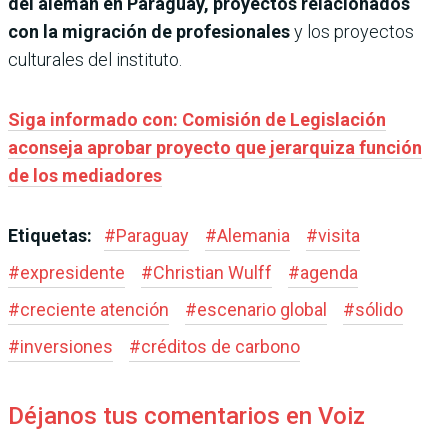
del alemán en Paraguay, proyectos relacionados
con la migración de profesionales
y los proyectos
culturales del instituto.
Siga informado con: Comisión de Legislación
aconseja aprobar proyecto que jerarquiza función
de los mediadores
Etiquetas:
#
Paraguay
#
Alemania
#
visita
#
expresidente
#
Christian Wulff
#
agenda
#
creciente atención
#
escenario global
#
sólido
#
inversiones
#
créditos de carbono
Déjanos tus comentarios en Voiz