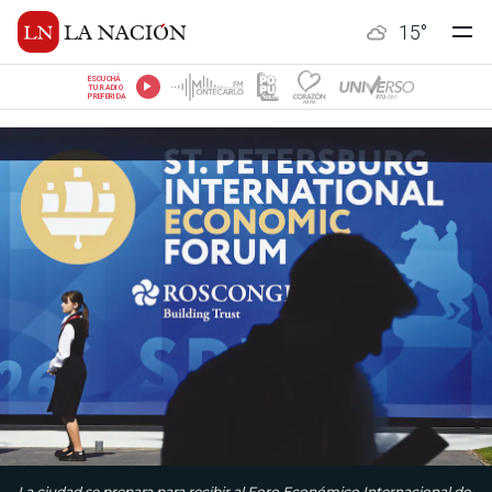
15
°
ESCUCHÁ
TU RADIO
PREFERIDA
La ciudad se prepara para recibir al Foro Económico Internacional de