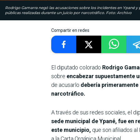
Rodrigo Gamarra negó las acusaciones sobre los incidentes en Ypané y pi
públicas realizadas durante un juicio por narcotráfico. Foto: Archivo
Compartir en redes
El diputado colorado
Rodrigo Gama
sobre
encabezar supuestamente un
de acusarlo
debería primeramente e
narcotráfico.
A través de sus redes sociales, el d
sede municipal de Ypané, fue en r
este municipio,
que son afiliados al
a la Carta Orgánica Municipal.