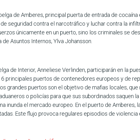
belga de Amberes, principal puerta de entrada de cocaína e
 seguridad contra el narco­tráfico y luchar contra la infil­
zos únicamente en un puerto, sino los crimi­nales se des
a de Asun­tos Internos, Ylva Johansson.
lga de Interior, Anneliese Verlinden, partici­parán en la pu
 16 princi­pales puertos de contenedores europeos y de re
os grandes puertos son el objetivo de mafias locales, qu
 adua­neros o policías para que sus subordinados saquen l
na inunda el mercado europeo. En el puerto de Amberes, la
tadas. Este flujo provoca regulares episodios de violencia 