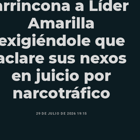
arrincona a Líder
Amarilla
exigiéndole que
aclare sus nexos
en juicio por
narcotráfico
29 DE JULIO DE 2026 19:15