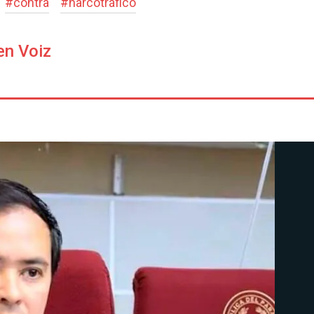
#
contra
#
narcotráfico
en Voiz