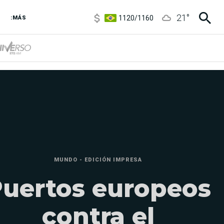
1120
/
1160
21
°
3,6
/
3,9
:MÁS
6850
/
7200
5920
/
5970
MUNDO - EDICIÓN IMPRESA
uertos europeos
contra el