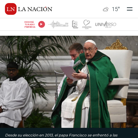
15
°
ESCUCHÁ
TU RADIO
PREFERIDA
Desde su elección en 2013, el papa Francisco se enfrentó a las