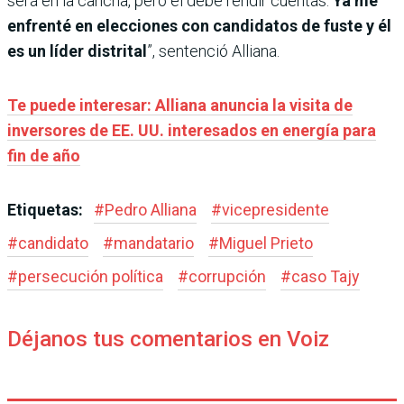
será en la cancha, pero él debe rendir cuentas.
Ya me
enfrenté en elecciones con candidatos de fuste y él
es un líder distrital
”, sentenció Alliana.
Te puede interesar: Alliana anuncia la visita de
inversores de EE. UU. interesados en energía para
fin de año
Etiquetas:
#
Pedro Alliana
#
vicepresidente
#
candidato
#
mandatario
#
Miguel Prieto
#
persecución política
#
corrupción
#
caso Tajy
Déjanos tus comentarios en Voiz