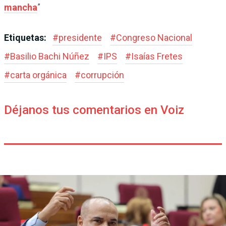
mancha
”
Etiquetas:
#
presidente
#
Congreso Nacional
#
Basilio Bachi Núñez
#
IPS
#
Isaías Fretes
#
carta orgánica
#
corrupción
Déjanos tus comentarios en Voiz