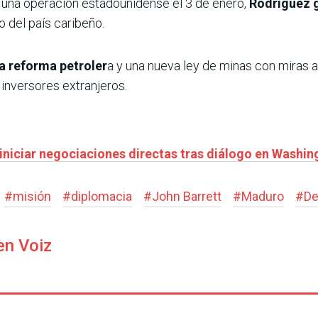
 una operación estadounidense el 3 de enero,
Rodríguez g
o del país caribeño.
a reforma petroler
a y una nueva ley de minas con miras a
inversores extranjeros.
 iniciar negociaciones directas tras diálogo en Washin
#
misión
#
diplomacia
#
John Barrett
#
Maduro
#
De
en Voiz