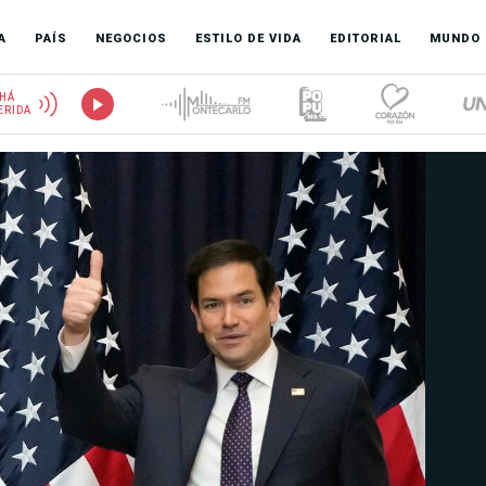
A
PAÍS
NEGOCIOS
ESTILO DE VIDA
EDITORIAL
MUNDO
HÁ
ERIDA