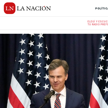
POLÍTIC
ELEGÍ Y
ESCUC
TU RADIO
PREF