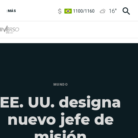
1100
/
1160
16
°
:MÁS
3,8
/
4
6850
/
7200
5900
/
5960
MUNDO
EE. UU. designa
nuevo jefe de
misión