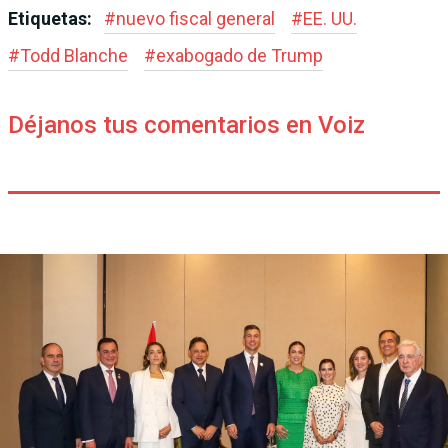
Etiquetas:
#
nuevo fiscal general
#
EE. UU.
#
Todd Blanche
#
exabogado de Trump
Déjanos tus comentarios en Voiz