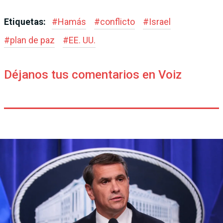
Etiquetas:
#
Hamás
#
conflicto
#
Israel
#
plan de paz
#
EE. UU.
Déjanos tus comentarios en Voiz