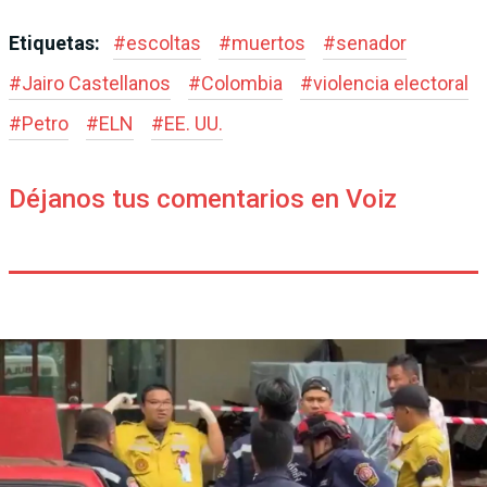
Etiquetas:
#
escoltas
#
muertos
#
senador
#
Jairo Castellanos
#
Colombia
#
violencia electoral
#
Petro
#
ELN
#
EE. UU.
Déjanos tus comentarios en Voiz