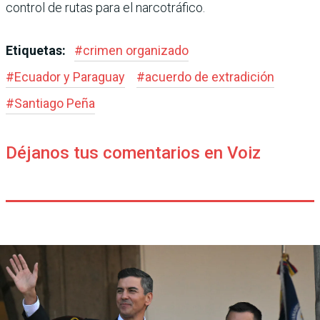
control de rutas para el narcotráfico.
Etiquetas:
#
crimen organizado
#
Ecuador y Paraguay
#
acuerdo de extradi­ción
#
Santiago Peña
Déjanos tus comentarios en Voiz