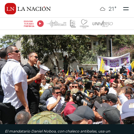
21
°
ESCUCHÁ
TU RADIO
PREFERIDA
El mandatario Daniel Noboa, con chaleco antibalas, usa un