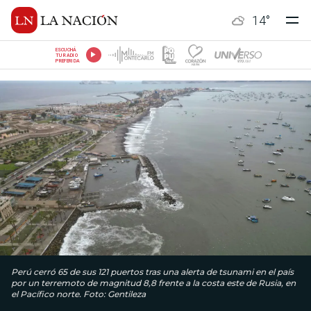
14
°
ESCUCHÁ
TU RADIO
PREFERIDA
Perú cerró 65 de sus 121 puertos tras una alerta de tsunami en el país
por un terremoto de magnitud 8,8 frente a la costa este de Rusia, en
el Pacífico norte. Foto: Gentileza