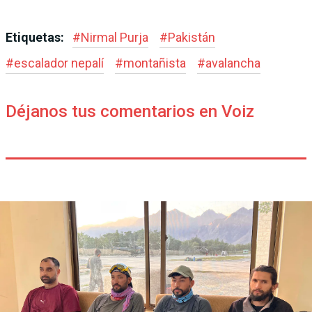
Etiquetas:
#
Nirmal Purja
#
Pakistán
#
escalador nepalí
#
montañista
#
avalancha
Déjanos tus comentarios en Voiz