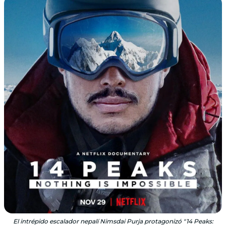
El intrépido escalador nepalí Nimsdai Purja protagonizó "14 Peaks: