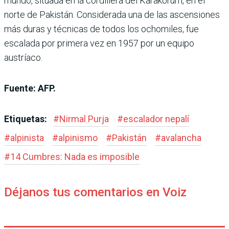
mundo, situada en la cordillera del Karakórum, en el
norte de Pakistán. Considerada una de las ascensiones
más duras y técnicas de todos los ochomiles, fue
escalada por primera vez en 1957 por un equipo
austríaco.
Fuente: AFP.
Etiquetas:
#
Nirmal Purja
#
escalador nepalí
#
alpinista
#
alpinismo
#
Pakistán
#
avalancha
#
14 Cumbres: Nada es imposible
Déjanos tus comentarios en Voiz