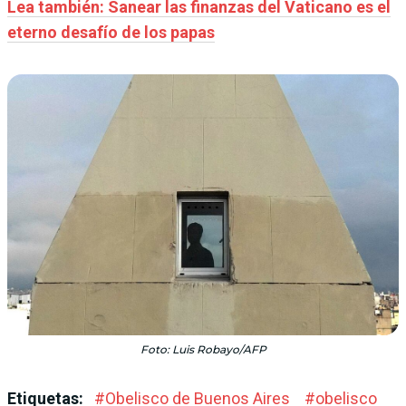
Lea también: Sanear las finanzas del Vaticano es el
eterno desafío de los papas
Foto: Luis Robayo/AFP
Etiquetas:
#
Obelisco de Buenos Aires
#
obelisco