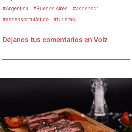
#
Argentina
#
Buenos Aires
#
ascensor
#
ascensor turístico
#
turismo
Déjanos tus comentarios en Voiz