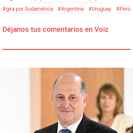
#
gira por Sudamérica
#
Argentina
#
Uruguay
#
Perú
Déjanos tus comentarios en Voiz