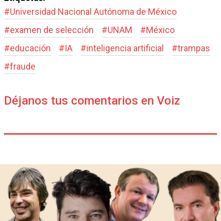
#
Universidad Nacional Autónoma de México
#
examen de selección
#
UNAM
#
México
#
educación
#
IA
#
inteligencia artificial
#
trampas
#
fraude
Déjanos tus comentarios en Voiz