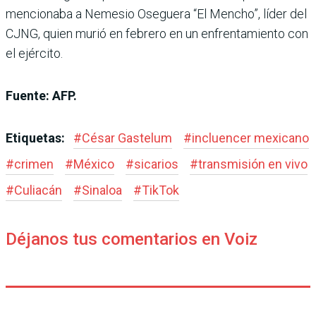
mencionaba a Nemesio Oseguera “El Mencho”, líder del
CJNG, quien murió en febrero en un enfrentamiento con
el ejército.
Fuente: AFP.
Etiquetas:
#
César Gastelum
#
incluencer mexicano
#
crimen
#
México
#
sicarios
#
transmisión en vivo
#
Culiacán
#
Sinaloa
#
TikTok
Déjanos tus comentarios en Voiz