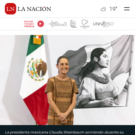
19
°
ESCUCHÁ
TU RADIO
PREFERIDA
La presidenta mexicana Claudia Sheinbaum sonriendo durante su