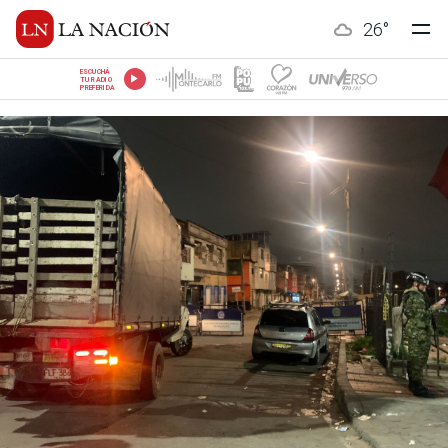
26
°
ESCUCHÁ
TU RADIO
PREFERIDA