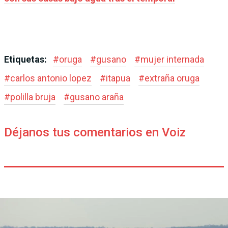
Etiquetas:
#
oruga
#
gusano
#
mujer internada
#
carlos antonio lopez
#
itapua
#
extraña oruga
#
polilla bruja
#
gusano araña
Déjanos tus comentarios en Voiz