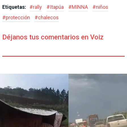
Etiquetas:
#
rally
#
Itapúa
#
MINNA
#
niños
#
protección
#
chalecos
Déjanos tus comentarios en Voiz