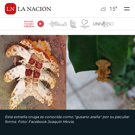
15
°
ESCUCHÁ
TU RADIO
PREFERIDA
Esta extraña oruga es conocida como "gusano araña" por su peculiar
forma. Foto: Facebook Joaquin Movia.