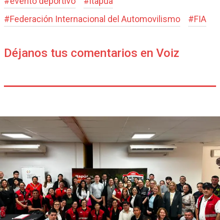
#
evento deportivo
#
itapua
#
Federación Internacional del Automovilismo
#
FIA
Déjanos tus comentarios en Voiz