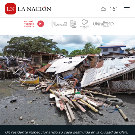
16
°
ESCUCHÁ
TU RADIO
PREFERIDA
Un residente inspeccionando su casa destruida en la ciudad de Glan,