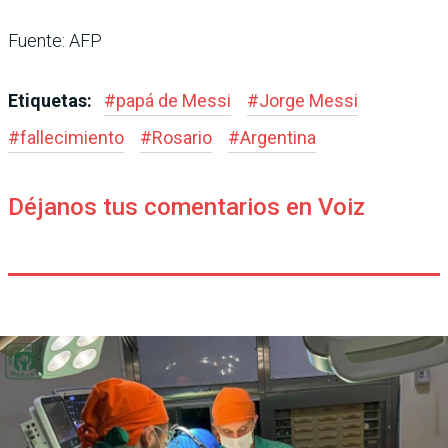
Fuente: AFP
Etiquetas:
#
papá de Messi
#
Jorge Messi
#
fallecimiento
#
Rosario
#
Argentina
Déjanos tus comentarios en Voiz