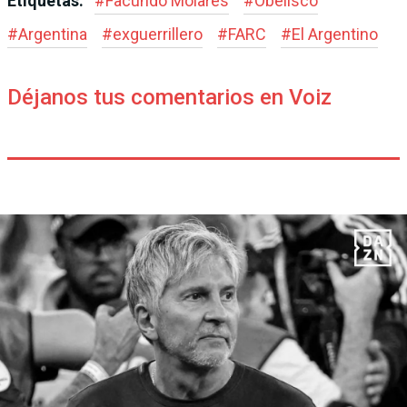
Etiquetas:
#
Facundo Molares
#
Obelisco
#
Argentina
#
exguerrillero
#
FARC
#
El Argentino
Déjanos tus comentarios en Voiz