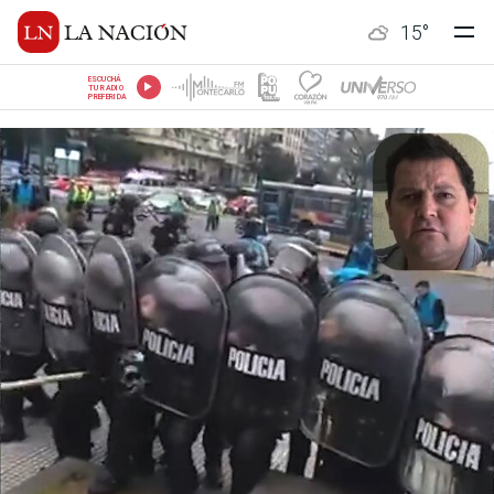
15
°
ESCUCHÁ
TU RADIO
PREFERIDA