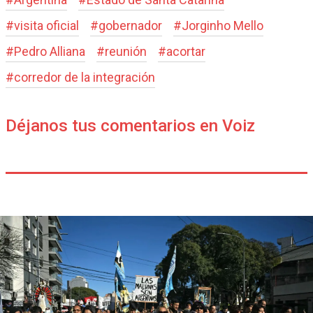
#
visita oficial
#
gobernador
#
Jorginho Mello
#
Pedro Alliana
#
reunión
#
acortar
#
corredor de la integración
Déjanos tus comentarios en Voiz